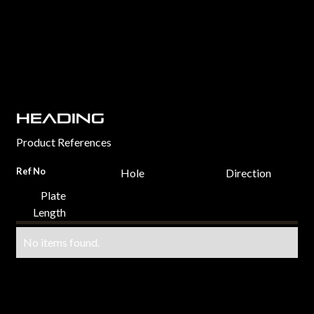
Heading
Product References
Ref No
Hole
Direction
Plate
Length
No items found.