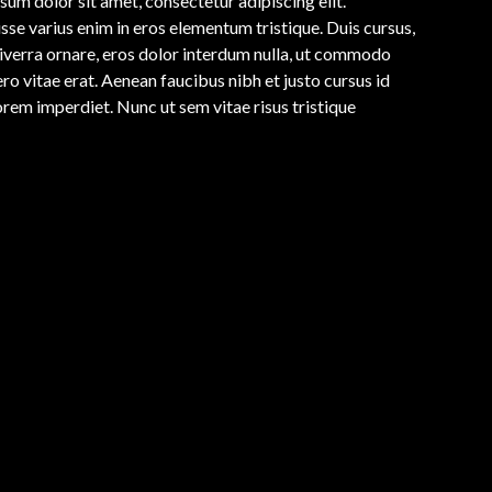
sum dolor sit amet, consectetur adipiscing elit.
sse varius enim in eros elementum tristique. Duis cursus,
viverra ornare, eros dolor interdum nulla, ut commodo
ro vitae erat. Aenean faucibus nibh et justo cursus id
orem imperdiet. Nunc ut sem vitae risus tristique