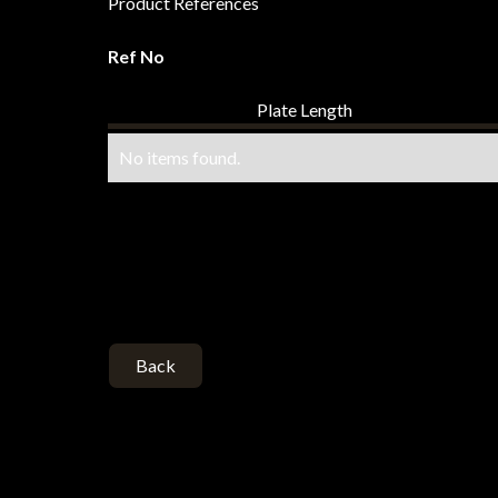
Product References
Ref No
Plate Length
No items found.
Back