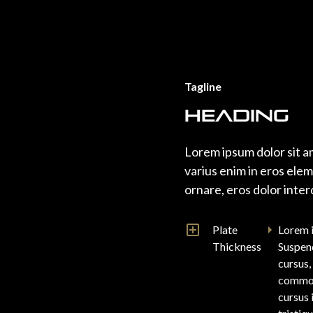
Tagline
Heading
Lorem ipsum dolor sit a
varius enim in eros elem
ornare, eros dolor inter
Plate
Lorem i
Thickness
Suspend
cursus,
commodo
cursus 