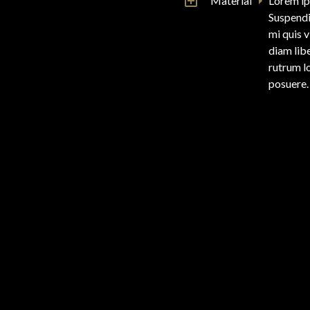
Material
Lorem ip
Suspendi
mi quis 
diam libe
rutrum l
posuere.