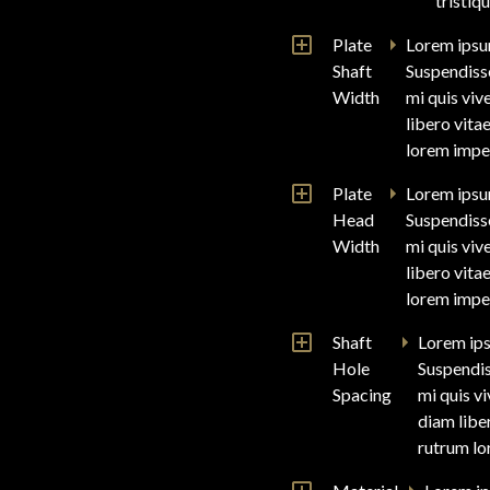
tristiq
Plate
Lorem ipsum
Shaft
Suspendisse
Width
mi quis viv
libero vita
lorem imper
Plate
Lorem ipsum
Head
Suspendisse
Width
mi quis viv
libero vita
lorem imper
Shaft
Lorem ips
Hole
Suspendis
Spacing
mi quis v
diam liber
rutrum lo