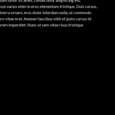
sum dolor sit amet, consectetur adipiscing elit.
sse varius enim in eros elementum tristique. Duis cursus,
viverra ornare, eros dolor interdum nulla, ut commodo
ro vitae erat. Aenean faucibus nibh et justo cursus id
orem imperdiet. Nunc ut sem vitae risus tristique