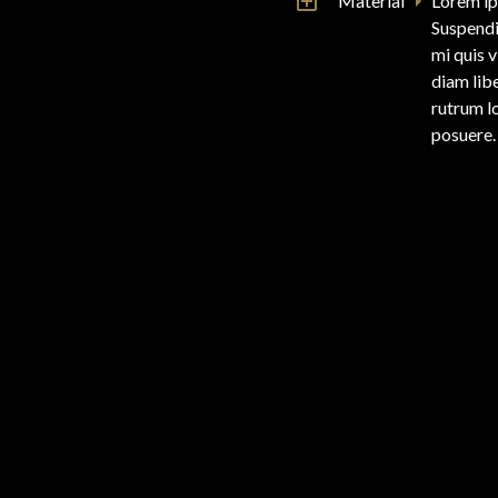
Material
Lorem ip
Suspendi
mi quis 
diam libe
rutrum l
posuere.