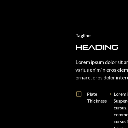
Tagline
Heading
Lorem ipsum dolor sit a
varius enim in eros elem
ornare, eros dolor inter
Plate
Lorem i
Thickness
Suspend
cursus,
commodo
cursus 