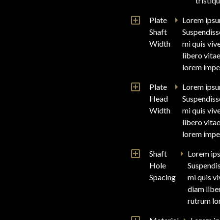
tristiq
Plate
Lorem ipsum
Shaft
Suspendisse
Width
mi quis viv
libero vita
lorem imper
Plate
Lorem ipsum
Head
Suspendisse
Width
mi quis viv
libero vita
lorem imper
Shaft
Lorem ips
Hole
Suspendis
Spacing
mi quis v
diam liber
rutrum lo