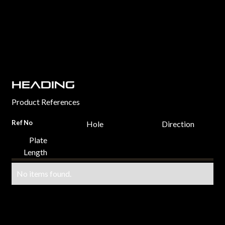
Heading
Product References
Ref No
Hole
Direction
Plate
Length
No items found.