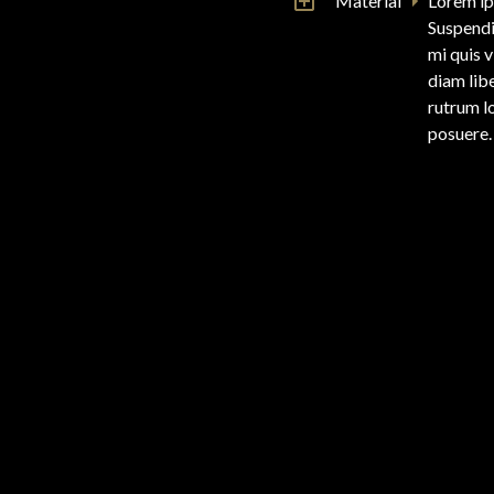
Material
Lorem ip
Suspendi
mi quis 
diam libe
rutrum l
posuere.