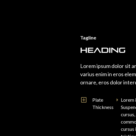
Tagline
Heading
Lorem ipsum dolor sit a
varius enim in eros elem
ornare, eros dolor inter
Plate
Lorem i
Thickness
Suspend
cursus,
commodo
cursus 