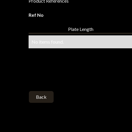
Product References
Ref No
Plate Length
No items found.
Back