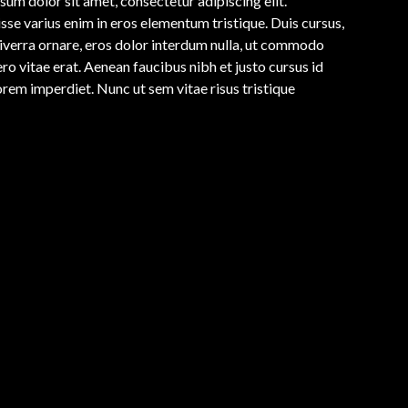
sum dolor sit amet, consectetur adipiscing elit.
sse varius enim in eros elementum tristique. Duis cursus,
viverra ornare, eros dolor interdum nulla, ut commodo
ro vitae erat. Aenean faucibus nibh et justo cursus id
orem imperdiet. Nunc ut sem vitae risus tristique