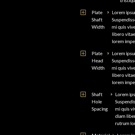
tristiq
Plate
Lorem ipsum
Shaft
Suspendisse
Width
mi quis viv
libero vita
lorem imper
Plate
Lorem ipsum
Head
Suspendisse
Width
mi quis viv
libero vita
lorem imper
Shaft
Lorem ips
Hole
Suspendis
Spacing
mi quis v
diam liber
rutrum lo