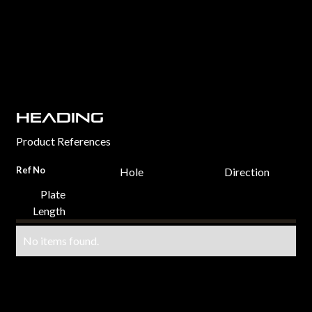
Heading
Product References
Ref No
Hole
Direction
Plate
Length
No items found.