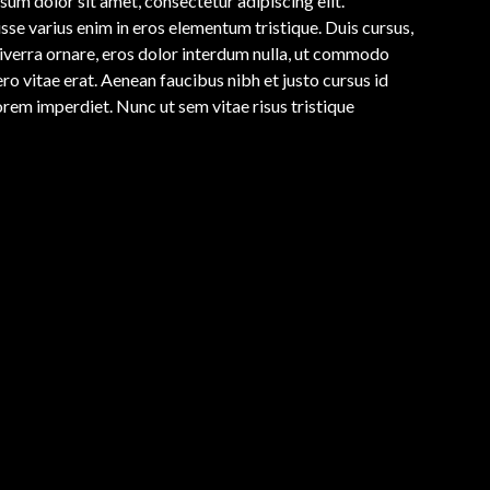
sum dolor sit amet, consectetur adipiscing elit.
sse varius enim in eros elementum tristique. Duis cursus,
viverra ornare, eros dolor interdum nulla, ut commodo
ro vitae erat. Aenean faucibus nibh et justo cursus id
orem imperdiet. Nunc ut sem vitae risus tristique