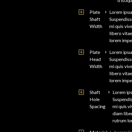
tristiq
Plate
Lorem ipsum
Shaft
Suspendisse
Width
mi quis viv
libero vita
lorem imper
Plate
Lorem ipsum
Head
Suspendisse
Width
mi quis viv
libero vita
lorem imper
Shaft
Lorem ips
Hole
Suspendis
Spacing
mi quis v
diam liber
rutrum lo