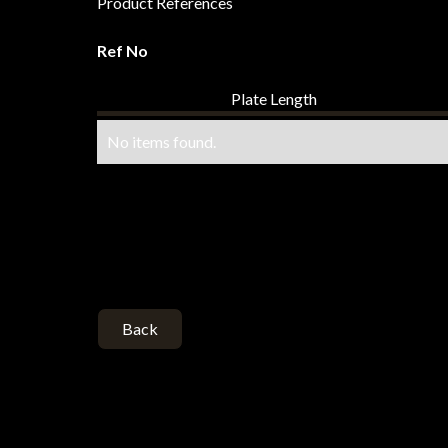
Product References
Ref No
Plate Length
No items found.
Back