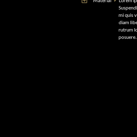
Material
Lorem ip
Suspendi
mi quis 
diam libe
rutrum l
posuere.