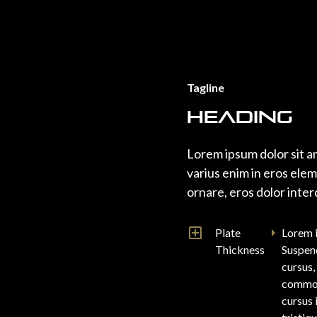
Tagline
Heading
Lorem ipsum dolor sit a
varius enim in eros elem
ornare, eros dolor inter
Plate
Lorem i
Thickness
Suspend
cursus,
commodo
cursus 