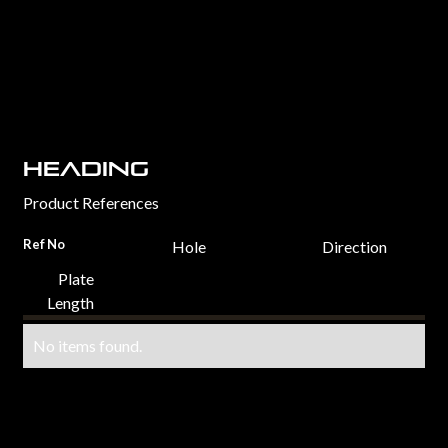
Heading
Product References
Ref No
Hole
Direction
Plate
Length
No items found.