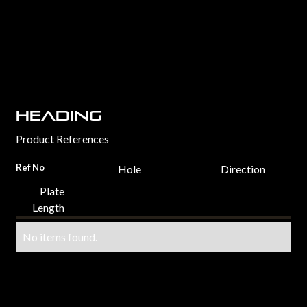
Heading
Product References
Ref No
Hole
Direction
Plate
Length
No items found.