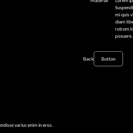
Material
Lorem ip
Suspendi
mi quis 
diam libe
rutrum l
posuere.
Back
Button
ndisse varius enim in eros.