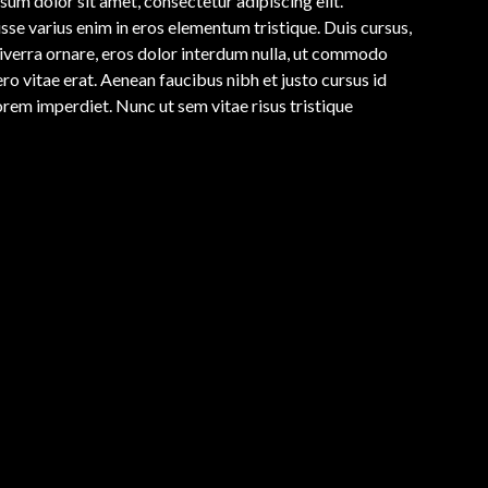
sum dolor sit amet, consectetur adipiscing elit.
sse varius enim in eros elementum tristique. Duis cursus,
viverra ornare, eros dolor interdum nulla, ut commodo
ro vitae erat. Aenean faucibus nibh et justo cursus id
orem imperdiet. Nunc ut sem vitae risus tristique