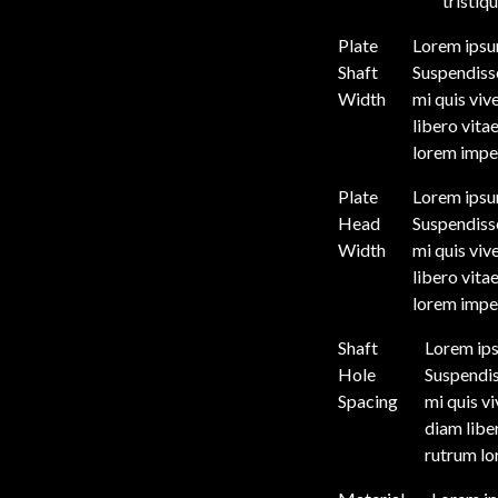
tristiq
Plate
Lorem ipsum
Shaft
Suspendisse
Width
mi quis viv
libero vita
lorem imper
Plate
Lorem ipsum
Head
Suspendisse
Width
mi quis viv
libero vita
lorem imper
Shaft
Lorem ips
Hole
Suspendis
Spacing
mi quis v
diam liber
rutrum lo