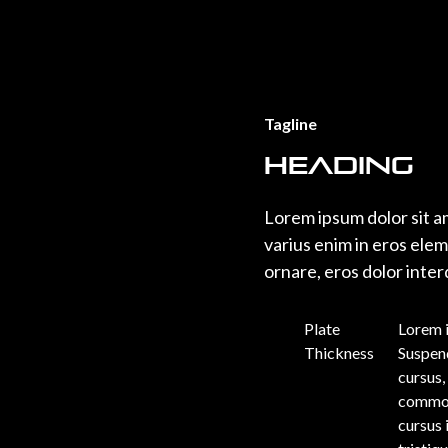
Tagline
Heading
Lorem ipsum dolor sit a
varius enim in eros elem
ornare, eros dolor inter
Plate
Lorem i
Thickness
Suspend
cursus,
commodo
cursus 