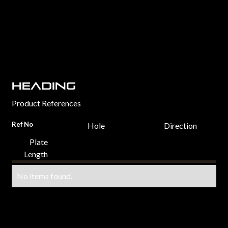
Heading
Product References
Ref No
Hole
Direction
Plate
Length
No items found.