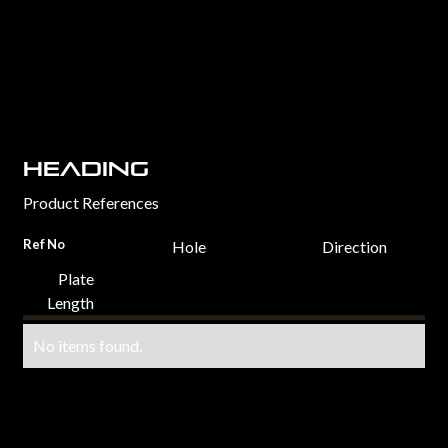
Heading
Product References
Ref No
Hole
Direction
Plate
Length
No items found.